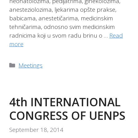
neonatolozima, pedijatrima, ginekolozima,
anesteziolozima, ljekarima opšte prakse,
babicama, anestetičarima, medicinskim
tehničarima, odnosno svim medicinskim
radnicima koji u svom radu brinu o …
Read
more
Categories
Meetings
4th INTERNATIONAL
CONGRESS OF UENPS
September 18, 2014