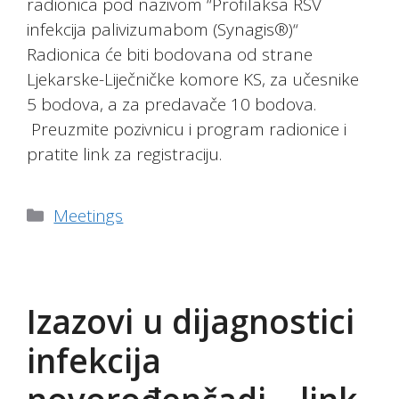
radionica pod nazivom “Profilaksa RSV
infekcija palivizumabom (Synagis®)“
Radionica će biti bodovana od strane
Ljekarske-Liječničke komore KS, za učesnike
5 bodova, a za predavače 10 bodova.
Preuzmite pozivnicu i program radionice i
pratite link za registraciju.
Categories
Meetings
Izazovi u dijagnostici
infekcija