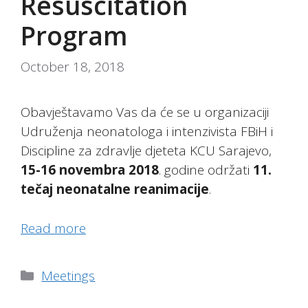
Resuscitation
Program
October 18, 2018
Obavještavamo Vas da će se u organizaciji
Udruženja neonatologa i intenzivista FBiH i
Discipline za zdravlje djeteta KCU Sarajevo,
15-16 novembra 2018
. godine održati
11.
tečaj neonatalne reanimacije
.
Read more
Categories
Meetings