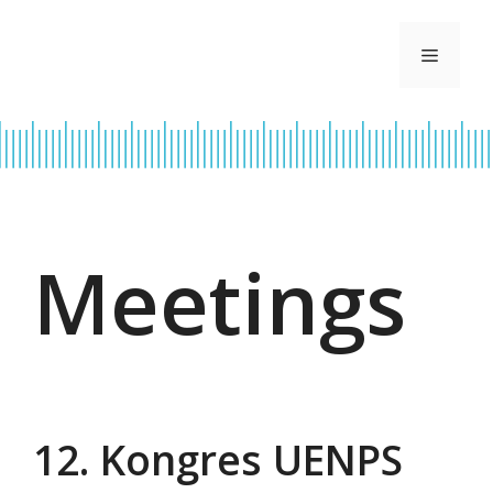
Skip
to
Menu
content
Meetings
12. Kongres UENPS