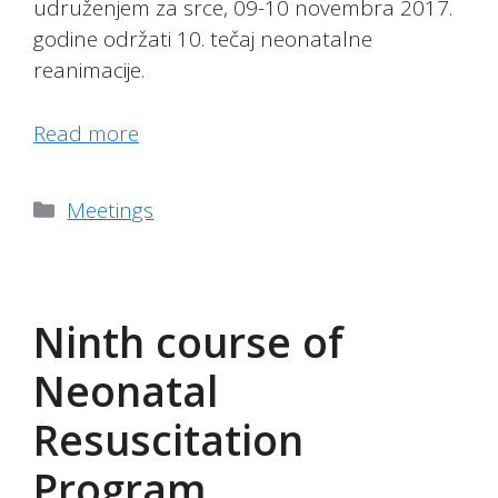
udruženjem za srce, 09-10 novembra 2017.
godine održati 10. tečaj neonatalne
reanimacije.
Read more
Categories
Meetings
Ninth course of
Neonatal
Resuscitation
Program