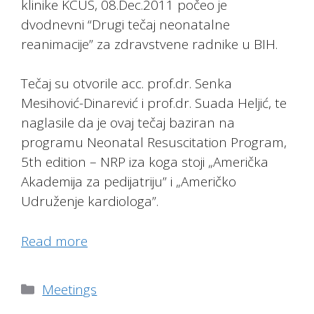
klinike KCUS, 08.Dec.2011 počeo je
dvodnevni “Drugi tečaj neonatalne
reanimacije” za zdravstvene radnike u BIH.
Tečaj su otvorile acc. prof.dr. Senka
Mesihović-Dinarević i prof.dr. Suada Heljić, te
naglasile da je ovaj tečaj baziran na
programu Neonatal Resuscitation Program,
5th edition – NRP iza koga stoji „Američka
Akademija za pedijatriju” i „Američko
Udruženje kardiologa”.
Read more
Categories
Meetings