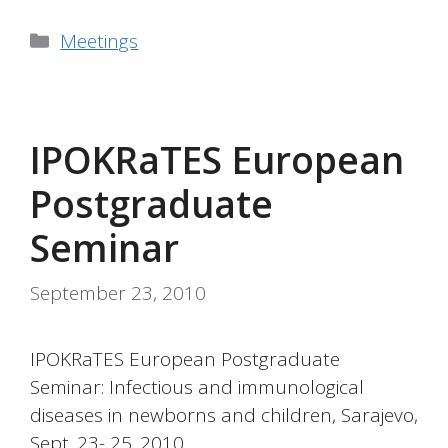
Categories
Meetings
IPOKRaTES European
Postgraduate
Seminar
September 23, 2010
IPOKRaTES European Postgraduate
Seminar: Infectious and immunological
diseases in newborns and children, Sarajevo,
Sept. 23- 25. 2010