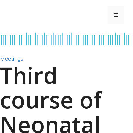
Skip
to
Menu
content
Meetings
Third
course of
Neonatal